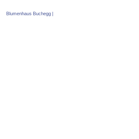
Skip
to
Blumenhaus Buchegg
|
content