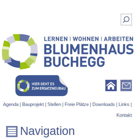
Suchen
nach:
Lernen | Wohnen | Arbeiten
Blumenhaus Buchegg
Agenda |
Bauprojekt |
Stellen |
Freie Plätze |
Downloads |
Links |
Kontakt
Navigation