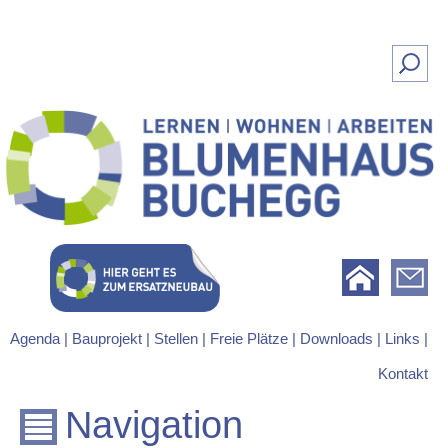
Suchen
nach:
Lernen | Wohnen | Arbeiten
Blumenhaus Buchegg
Agenda |
Bauprojekt |
Stellen |
Freie Plätze |
Downloads |
Links |
Kontakt
Navigation