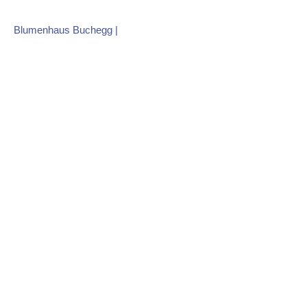
Skip
to
Blumenhaus Buchegg
|
content