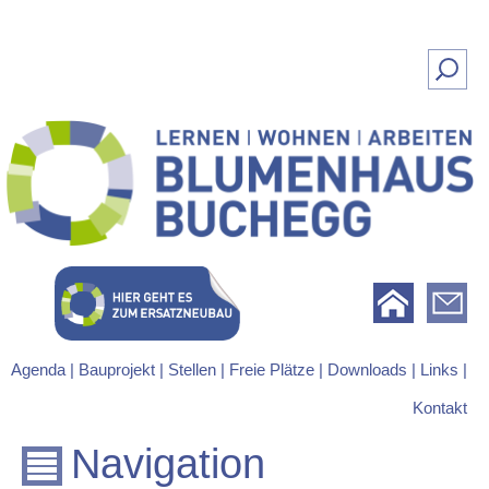
Suchen
nach:
Lernen | Wohnen | Arbeiten
Blumenhaus Buchegg
Agenda |
Bauprojekt |
Stellen |
Freie Plätze |
Downloads |
Links |
Kontakt
Navigation