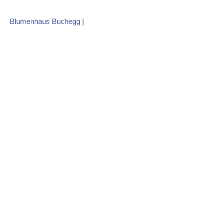
Skip
to
Blumenhaus Buchegg
|
content