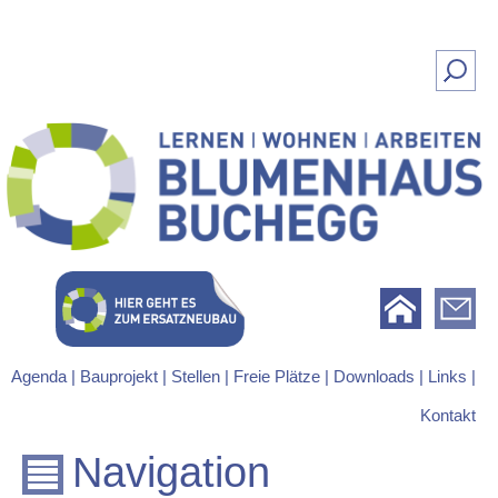
Suchen
nach:
Lernen | Wohnen | Arbeiten
Blumenhaus Buchegg
Agenda |
Bauprojekt |
Stellen |
Freie Plätze |
Downloads |
Links |
Kontakt
Navigation