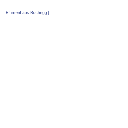
Skip
to
Blumenhaus Buchegg
|
content