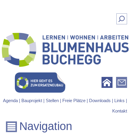
Suchen
nach:
Lernen | Wohnen | Arbeiten
Blumenhaus Buchegg
Agenda |
Bauprojekt |
Stellen |
Freie Plätze |
Downloads |
Links |
Kontakt
Navigation