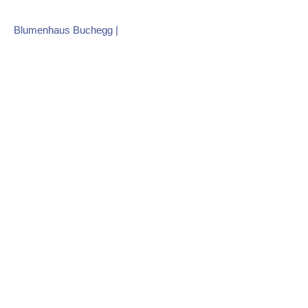
Skip
to
Blumenhaus Buchegg
|
content