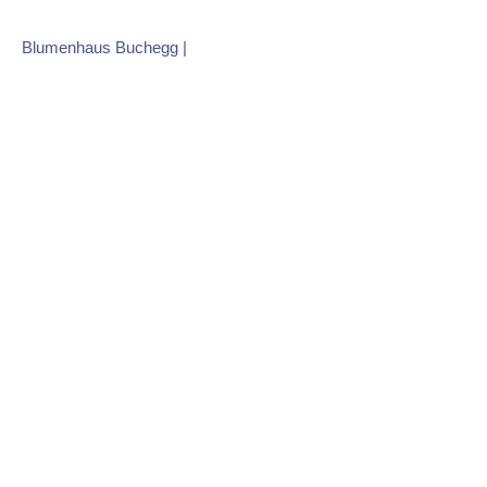
Skip
to
Blumenhaus Buchegg
|
content