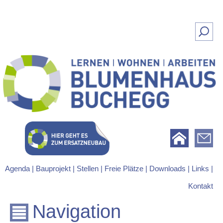
Suchen
nach:
Lernen | Wohnen | Arbeiten
Blumenhaus Buchegg
Agenda |
Bauprojekt |
Stellen |
Freie Plätze |
Downloads |
Links |
Kontakt
Navigation