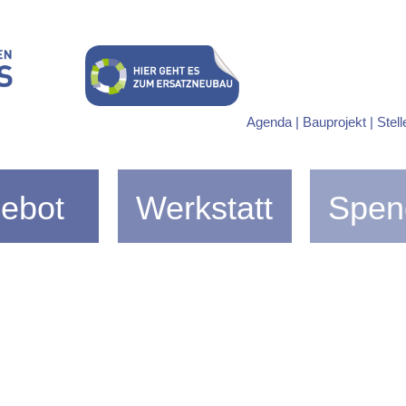
us Buchegg
Agenda |
Bauprojekt |
Stell
ebot
Werkstatt
Spen
Angebot
Spendeninfo
n
Dienstleistungen
Legat
Projektarbeit
Zusammenspiel
m
te